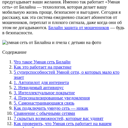
предугадывает ваши желания. Именно так работает «Умная
сеть» от Билайна — технология, которая делает вашу
мобильную жизнь проще, безопаснее и выгоднее. Сегодня я
расскажу, как эта система ежедневно спасает абонентов от
мошенников, переплат и плохого сигнала, даже когда они об
этом не догадываются.
Билайн защита от мошенников
— будь
в безопасности.
Содержание
Что такое Умная сеть Билайн
Как это работает на практике
5 суперспособностей Умной сети, о которых мало кто
знает
1. Автопилот для интернета
2. Невидимый антивирус
3. Интеллектуальное покрытие
4. Персонализированные уведомления
5. Самонастраивающаяся связь
Как подключить умную сеть — никак
Сравнение с обычными сетями
7 скрытых возможностей, которые вас удивят
Как проверить, что Умная сеть работает на вашем