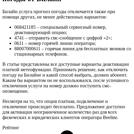
Билайн услуга прогноз погоды отключается также при
помощи других, не менее действенных вариантов:
06
842
11
85
– специальный сервисный номер,
деактивирующий опцию;
4741 – отправить смс-сообщение с цифрой «2»;
0611
– номер горячей линии оператора;
8
800
700
06
11
– горячая линия для бесплатных звонков со
стационарных телефонов.
В статье представлены все доступные варианты деактивации
платной метеофункции. Принимать решение, как отключить
погоду на Билайне и какой способ выбрать, должен абонент.
Каким бы вариантом он не воспользовался, после успешного
отключения услуги на номер должно поступить смс-
оповещение.
Несмотря на то, что опция платная, подключение и
отключение происходит бесплатно. Предложение доступно
для активации неограниченное количество раз для всех
физических и юридических клиентов оператора Beeline.
Рейтинг