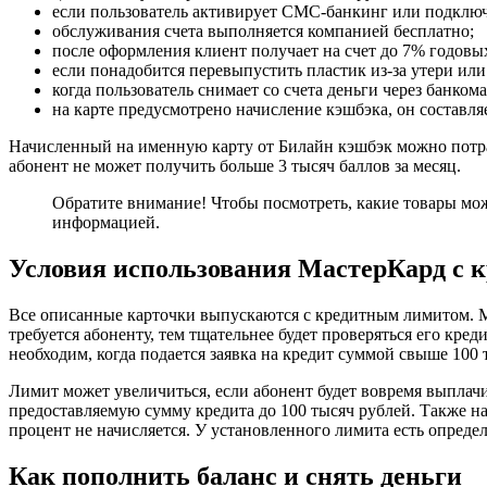
если пользователь активирует СМС-банкинг или подключи
обслуживания счета выполняется компанией бесплатно;
после оформления клиент получает на счет до 7% годовы
если понадобится перевыпустить пластик из-за утери или 
когда пользователь снимает со счета деньги через банкома
на карте предусмотрено начисление кэшбэка, он составля
Начисленный на именную карту от Билайн кэшбэк можно потрат
абонент не может получить больше 3 тысяч баллов за месяц.
Обратите внимание! Чтобы посмотреть, какие товары можн
информацией.
Условия использования МастерКард с 
Все описанные карточки выпускаются с кредитным лимитом. Ми
требуется абоненту, тем тщательнее будет проверяться его кре
необходим, когда подается заявка на кредит суммой свыше 100 
Лимит может увеличиться, если абонент будет вовремя выплач
предоставляемую сумму кредита до 100 тысяч рублей. Также на 
процент не начисляется. У установленного лимита есть опреде
Как пополнить баланс и снять деньги