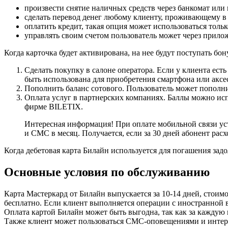
произвести снятие наличных средств через банкомат или 
сделать перевод денег любому клиенту, проживающему в 
оплатить кредит, такая опция может использоваться тол
управлять своим счетом пользователь может через прилож
Когда карточка будет активирована, на нее будут поступать бо
Сделать покупку в салоне оператора. Если у клиента ест
быть использована для приобретения смартфона или аксес
Пополнить баланс сотового. Пользователь может пополн
Оплата услуг в партнерских компаниях. Баллы можно испо
фирме BILETIX.
Интересная информация! При оплате мобильной связи ус
и СМС в месяц. Получается, если за 30 дней абонент расх
Когда дебетовая карта Билайн используется для погашения зад
Основные условия по обслуживанию
Карта Мастеркард от Билайн выпускается за 10-14 дней, стоим
бесплатно. Если клиент выполняется операции с иностранной 
Оплата картой Билайн может быть выгодна, так как за каждую 
Также клиент может пользоваться СМС-оповещениями и интерне