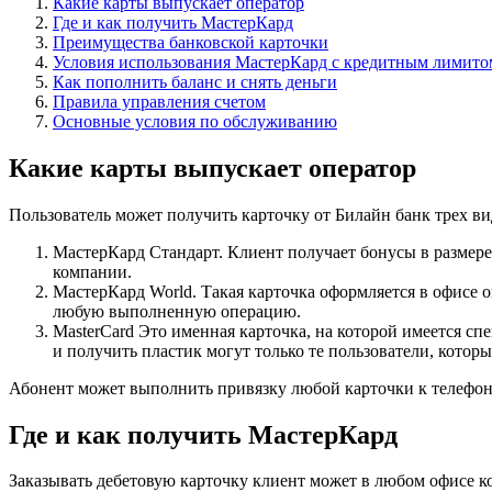
Какие карты выпускает оператор
Где и как получить МастерКард
Преимущества банковской карточки
Условия использования МастерКард с кредитным лимито
Как пополнить баланс и снять деньги
Правила управления счетом
Основные условия по обслуживанию
Какие карты выпускает оператор
Пользователь может получить карточку от Билайн банк трех ви
МастерКард Стандарт. Клиент получает бонусы в размере
компании.
МастерКард World. Такая карточка оформляется в офисе о
любую выполненную операцию.
MasterCard Это именная карточка, на которой имеется сп
и получить пластик могут только те пользователи, котор
Абонент может выполнить привязку любой карточки к телефону,
Где и как получить МастерКард
Заказывать дебетовую карточку клиент может в любом офисе ко