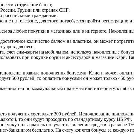
посетив отделение банка;
России, Грузии или странах СНГ;
ько российскими гражданами;
ение на телефоне, для этого потребуется пройти регистрацию и 
нусы за любые покупки в магазинах или в интернете. Накопленны
ь достаточное количество баллом на пластике, он может потратит
суаров для него.
ить счет сим-карты на мобильном, используя накопленные бонус
льзовать при покупке обуви и аксессуаров в магазине Кари. Та
тановлены правила пополнения бонусами. Клиент может оплатить
одует 500 рублей, то оплатить бонусами он может только 450 руб
олженностей по коммунальным платежам или интернету, кэшбэк к
ость получения составляет 300 рублей. Использование приложени
валютой, то они будут проходить по стандартному курсу ЦБ РФ.
покупку пользователь получает начисление средств в размере 1%
т-банкингом бесплатно. На счету копятся бонусы за каждую по