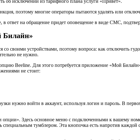
ть об исключении из тарифного плана услуги «Привет».
ункция, поэтому многие операторы пытаются удалять или отключ
, в ответ на обращение придет оповещение в виде СМС, подтв
й Билайн»
я со своими устройствами, поэтому вопроса: как отключить гуд
ительно не нужно.
пцию Beeline. Для этого потребуется приложение «Мой Билайн».
жениями не стоит:
рузки нужно войти в аккаунт, используя логин и пароль. В перв
 и опции». Здесь основное меню с подключенными к вашему ном
ь специальным тумблером. Эта кнопочка есть напротив каждой 