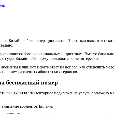
мер
ка на Билайне обычно нерационально. Платными являются некот
ательно.
 становится более оригинальным и приятным. Вместо банальног
ю с гудка Билайн, обычному пользователю не интересно.
та, абоненты начинают искать ответ на вопрос: как отключить ме
ьзованием различных абонентских сервисов.
на бесплатный номер
латный:
06
740
907
70
.Повторное подключение услуги возможно в л
т внимание абонентов Билайн.