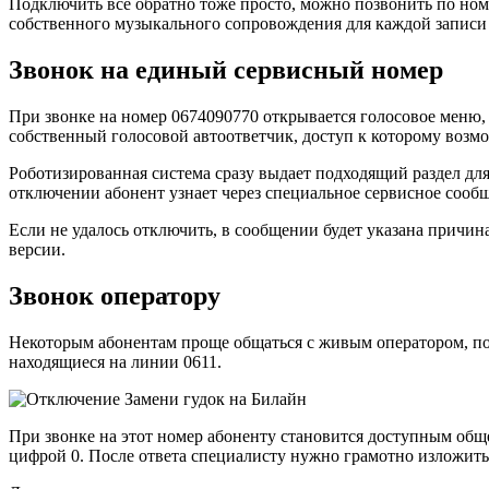
Подключить все обратно тоже просто, можно позвонить по но
собственного музыкального сопровождения для каждой записи
Звонок на единый сервисный номер
При звонке на номер
06
740
907
70
открывается голосовое меню,
собственный голосовой автоответчик, доступ к которому возм
Роботизированная система сразу выдает подходящий раздел дл
отключении абонент узнает через специальное сервисное сооб
Если не удалось отключить, в сообщении будет указана причи
версии.
Звонок оператору
Некоторым абонентам проще общаться с живым оператором, поэ
находящиеся на линии
0611
.
При звонке на этот номер абоненту становится доступным обще
цифрой 0. После ответа специалисту нужно грамотно изложить