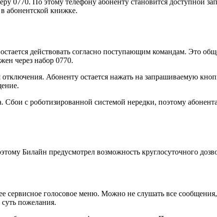
меру
0770
. По этому телефону абоненту становится доступной за
 в абонентской книжке.
 остается действовать согласно поступающим командам. Это общ
ожен через набор
0770
.
я отключения. Абоненту остается нажать на запрашиваемую кно
щение.
на. Сбои с роботизированной системой нередки, поэтому абонен
тому Билайн предусмотрел возможность круглосуточного дозвон
е сервисное голосовое меню. Можно не слушать все сообщения, 
 суть пожелания.