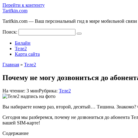
Перейти к контенту
Tarifkin.com
Tarifkin.com — Ваш персональный гид в мире мобильной связи
Поиск:
Билайн
Теле2
Карта сайта
Главная
»
Теле2
Почему не могу дозвониться до абонент
На чтение:
3 мин
Рубрика:
Теле2
Вы набираете номер раз, второй, десятый… Тишина. Знакомо? 
Сегодня мы разберемся, почему не дозвониться до абонента Тел
вашей SIM-карте!
Содержание