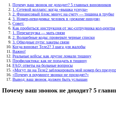
Почему ваш звонок не доходит? 5 главных виновников
1. Сетевой коллапс: когда «вышка уснула»
2. Финансовый блок: минус на счету — тишина в трубке
3. Номер-невидимка: человек в «режиме ниндзя»
Совет:
Как пробиться: инструкция от экс-сотрудника кол-центра
1. Перезагрузка — мать связи
2. Волшебные коды: проверьте черные списки
3. Обходные пути: хакеры связи
Когда виноват Теле2? 3 шага для жалобы
Важно!
Реальные кейсы: как другие ломали тишину
Профилактика: как не попадать в тишину
FAQ: ответы на больные вопросы
«Могут ли на Теле2 заблокировать мой номер без предуп
«Почему в роуминге звонки не проходят?»
Вывод: ваш звонок должен быть услышан
Почему ваш звонок не доходит? 5 глав