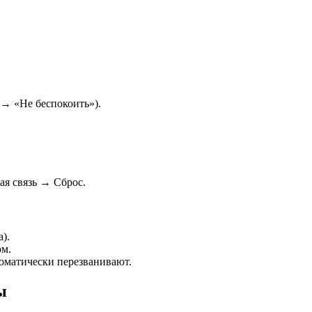
→ «Не беспокоить»).
ая связь → Сброс.
).
ом.
оматически перезванивают.
ы