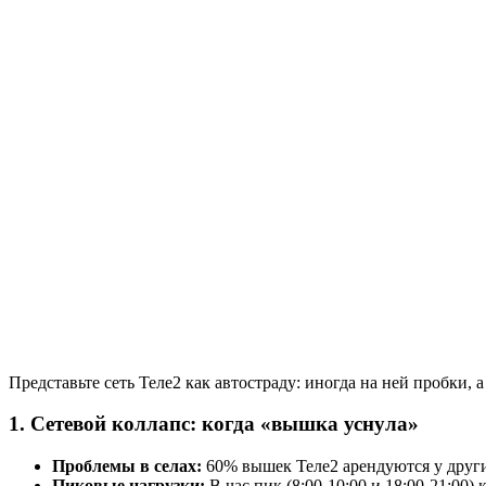
Представьте сеть Теле2 как автостраду: иногда на ней пробки, 
1. Сетевой коллапс: когда «вышка уснула»
Проблемы в селах:
60% вышек Теле2 арендуются у други
Пиковые нагрузки:
В час пик (8:00-10:00 и 18:00-21:00)