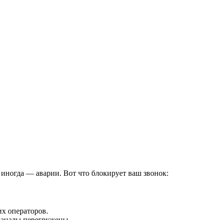
а иногда — аварии. Вот что блокирует ваш звонок:
х операторов.
 каналы перегружены.