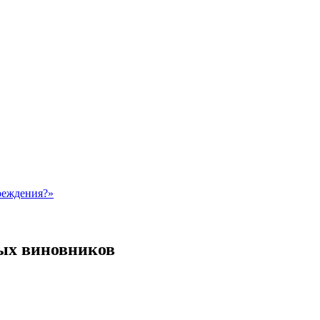
реждения?»
ных виновников