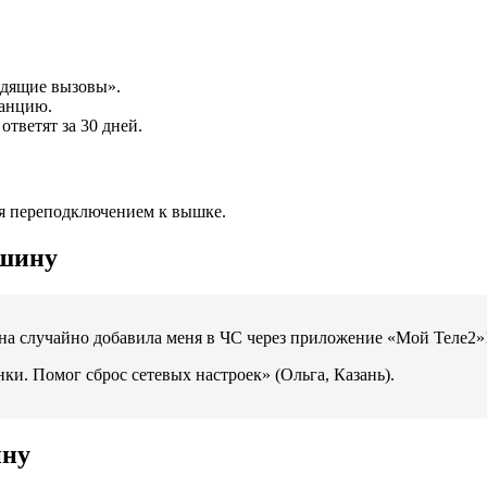
одящие вызовы».
танцию.
тветят за 30 дней.
ся переподключением к вышке.
ишину
она случайно добавила меня в ЧС через приложение «Мой Теле2»!
ки. Помог сброс сетевых настроек» (Ольга, Казань).
ину